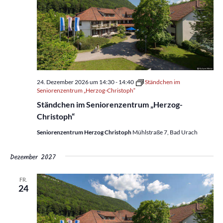
w
ä
h
l
e
24. Dezember 2026 um 14:30
-
14:40
Ständchen im
n
Seniorenzentrum „Herzog-Christoph“
.
Ständchen im Seniorenzentrum „Herzog-
Christoph“
Seniorenzentrum Herzog Christoph
Mühlstraße 7, Bad Urach
Dezember 2027
FR.
24