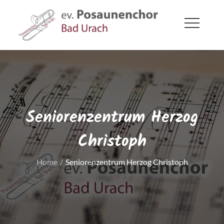
Skip
to
content
ev. Posaunenchor Bad Urach
Bad Urach
Seniorenzentrum Herzog
Christoph
Home
Seniorenzentrum Herzog Christoph