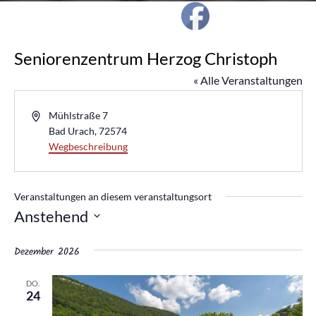
Seniorenzentrum Herzog Christoph
« Alle Veranstaltungen
A
Mühlstraße 7
d
Bad Urach
,
72574
r
Wegbeschreibung
e
s
s
Veranstaltungen an diesem veranstaltungsort
e
Anstehend
D
Dezember 2026
a
t
DO.
24
u
m