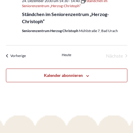
24. Dezember 2030 um 14:30
-
14:40
Ständchen im
Seniorenzentrum „Herzog-Christoph“
Ständchen im Seniorenzentrum „Herzog-
Christoph“
Seniorenzentrum Herzog Christoph
Mühlstraße 7, Bad Urach
Heute
Nächste
Veranstaltungen
Vorherige
Veransta
Kalender abonnieren