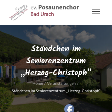
Skip
to
content
ev. Posaunenchor Bad Urach
Bad Urach
Ständchen im
Seniorenzentrum
„Herzog-Christoph“
Home
Veranstaltungen
Ständchen im Seniorenzentrum „Herzog-Christoph“