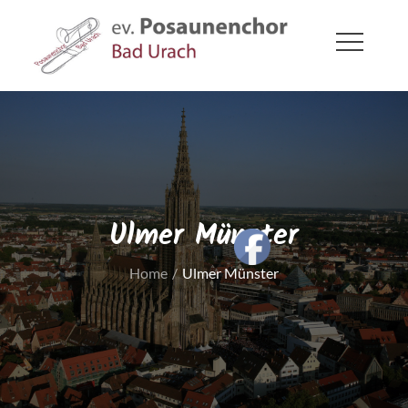
Skip
to
content
ev. Posaunenchor Bad Urach
Bad Urach
Ulmer Münster
Home
Ulmer Münster