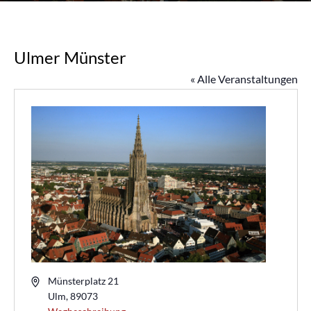
Ulmer Münster
« Alle Veranstaltungen
A
Münsterplatz 21
d
Ulm
,
89073
r