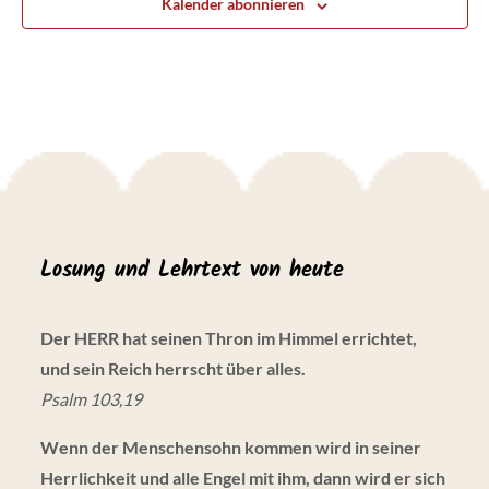
Kalender abonnieren
m
w
ä
h
l
e
n
.
Losung und Lehrtext von heute
Der HERR hat seinen Thron im Himmel errichtet,
und sein Reich herrscht über alles.
Psalm 103,19
Wenn der Menschensohn kommen wird in seiner
Herrlichkeit und alle Engel mit ihm, dann wird er sich