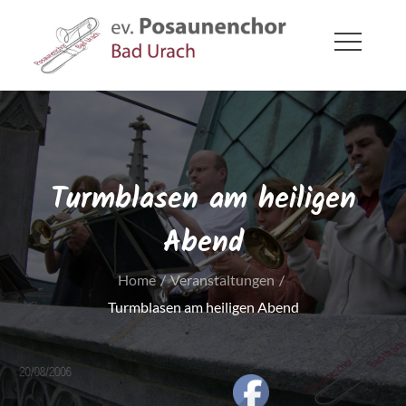
Skip
to
content
ev. Posaunenchor Bad Urach
Bad Urach
Turmblasen am heiligen
Abend
Home
Veranstaltungen
Turmblasen am heiligen Abend